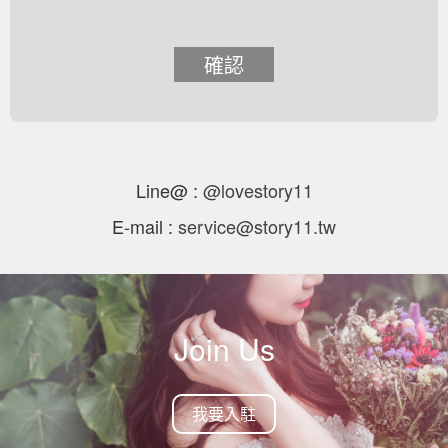
確認
Line@ :
@lovestory11
E-mail :
service@story11.tw
Join Us
我要入駐