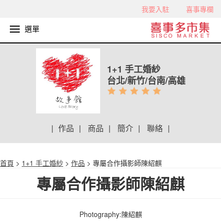
我要入駐
喜事專欄
選單
1+1 手工婚紗
台北/新竹/台南/高雄
|
作品
|
商品
|
簡介
|
聯絡
|
首頁
>
1+1 手工婚紗
>
作品
> 專屬合作攝影師陳紹麒
專屬合作攝影師陳紹麒
Photography:陳紹麒