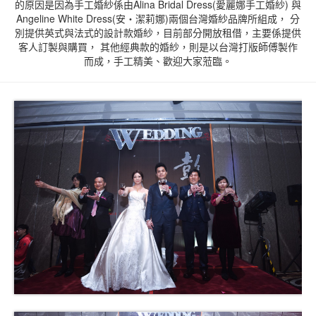
的原因是因為手工婚紗係由Alina Bridal Dress(愛麗娜手工婚紗) 與
Angeline White Dress(安‧潔莉娜)兩個台灣婚紗品牌所組成， 分
別提供英式與法式的設計款婚紗，目前部分開放租借，主要係提供
客人訂製與購買， 其他經典款的婚紗，則是以台灣打版師傅製作
而成，手工精美、歡迎大家蒞臨。