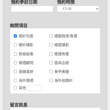
預約參訪日期
預約時間
詢問項目
婚紗包套
禮服租借/售賣
婚紗攝影
婚禮攝影
新娘秘書
婚禮佈置
婚禮顧問
道具出租
喜糖喜餅
美甲美睫
海外婚禮
海外拍婚紗
其他
留言訊息