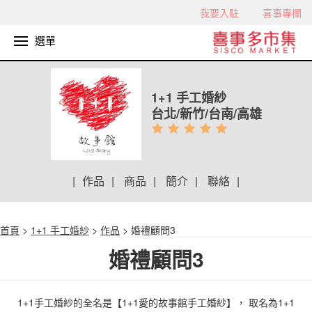
我要入駐
喜事專欄
選單
1+1 手工婚紗
台北/新竹/台南/高雄
|
作品
|
商品
|
簡介
|
聯絡
|
首頁
>
1+1 手工婚紗
>
作品
> 婚禮顧問3
婚禮顧問3
1+1手工婚紗的全名是【1+1愛的故事館手工婚紗】， 取名為1+1