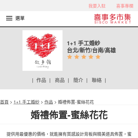
我要入駐
喜事專欄
選單
1+1 手工婚紗
台北/新竹/台南/高雄
|
作品
|
商品
|
簡介
|
聯絡
|
首頁
>
1+1 手工婚紗
>
作品
> 婚禮佈置-蜜絲花花
婚禮佈置-蜜絲花花
提供用最優惠的價格，就能擁有質感設計背板與精美道具佈置，蜜